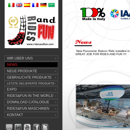
New Panoramic Baloon Ride installed in
GREAT JOB FOR RIDES AND FUN !!!!
WIR UBER UNS
NEWS
NEUE PRODUKTE
GEBRAUCHTE PRODUKTE
LETZTE GELIEFERTE PRODUKTE
EXPO
RIDES&FUN IN THE WORLD
DOWNLOAD CATALOGUE
RIDES&FUN MASCHINEN
KONTAKT