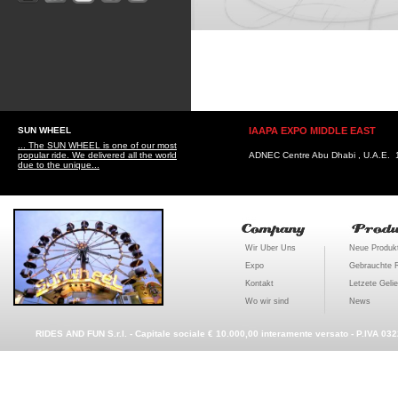
SUN WHEEL
IAAPA EXPO MIDDLE EAST
... The SUN WHEEL is one of our most
popular ride. We delivered all the world
ADNEC Centre Abu Dhabi , U.A.E. 1
due to the unique...
Wir Uber Uns
Neue Produk
Expo
Gebrauchte 
Kontakt
Letzete Gelie
Wo wir sind
News
RIDES AND FUN S.r.l. - Capitale sociale € 10.000,00 interamente versato - P.IVA 03