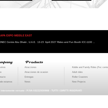
AAPA EXPO MIDDLE EAST
NEC Centre Abu Dhabi , U.A.E. 13-15 April 2027 Rides and Fun Booth ICC-1100 ...
otros
Atracciones
Kiddie and Family Rides (Fec cente
po
Atracciones de ocasion
Adult rides
tacto
Entregas
Roller Coasters
nde estamos
News
New Projects
0 interamente versato - P.IVA 03222930988 - TUTTI I DIRITTI RISERVATI