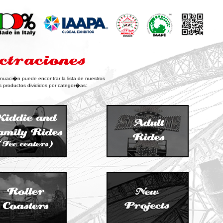
inuaci�n puede encontrar la lista de nuestros
 productos divididos por categor�as: