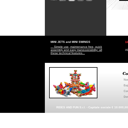
MINI JETS and MINI SWINGS
I
... Simple use, maintenance free, quick
assembly and easy maneuverability: all
AD
these technical features...
Nos
Ex
Con
Do
RIDES AND FUN S.r.l. - Capitale sociale € 10.000,0