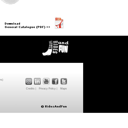
rs)
Credits |
Privacy Policy |
Maps