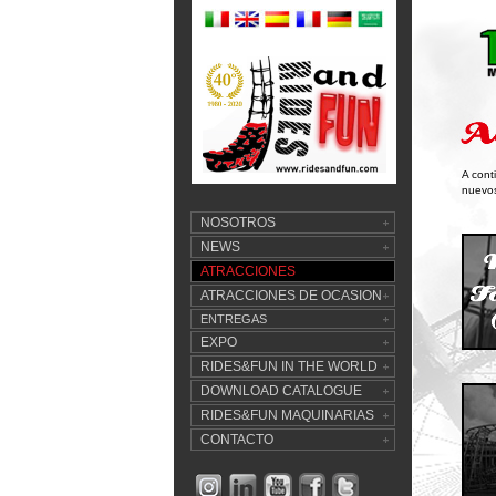
A cont
nuevos
NOSOTROS
NEWS
ATRACCIONES
ATRACCIONES DE OCASION
ENTREGAS
EXPO
RIDES&FUN IN THE WORLD
DOWNLOAD CATALOGUE
RIDES&FUN MAQUINARIAS
CONTACTO